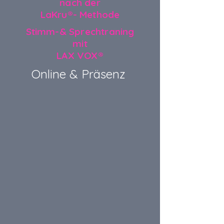
nach der
LaKru®- Methode
Stimm-& Sprechtraning
mit
LAX VOX®
Online & Präsenz